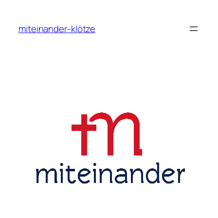
Zum
Inhalt
miteinander-klötze
springen