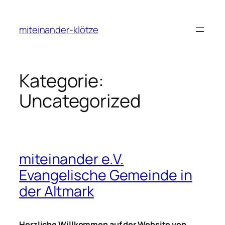
Zum
Inhalt
miteinander-klötze
springen
Kategorie:
Uncategorized
miteinander e.V.
Evangelische Gemeinde in
der Altmark
Herzliche Willkommen auf der Website von